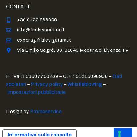
CONTATTI
+39 0422 866898
info@friulevigatura.it
export@friulevigatura.it
Via Emilio Segrè, 30, 31040 Meduna di Livenza TV
P. Iva IT03587760269 – C.F.: 01215890938 –
Dati
societari
–
Privacy policy
–
Whistleblowing
–
Impostazioni pubblicitarie
Design by
Promoservice
Informativa sulla raccolta